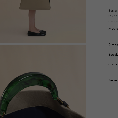
Look
Stivali
Altri accessori
Borsa 
resina
e rego
oro st
Mostra
Co
Co
Fo
Dimen
Mi
Spediz
Mi
Mi
Confe
Codice
Serve 