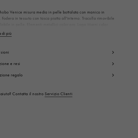
hobo Venice misura media in pelle bottalata con manico in
. Fodera in tessuto con tasca piatta all'interno. Tracolla rimovibile
labile in pelle. Elementi metallici color oro. Logo Marni color
ampato sul davanti. Made in Italy
 di più
Mostra di meno
rpo: 100% Pelle Bovina
ntrasto: 100% Pelle Bovina
dera: 100% Cotone
sioni
nuteria Metallica: 50% Ottone 50% Polimetilmetacrilato
ione e resi
nuteria Metallica 1: 100% Ottone
nuteria Metallica 2: 100% Zama
zione regalo
 prodotto:
SCMP0063U0LV688Z2O35
aiuto? Contatta il nostro
Servizio Clienti