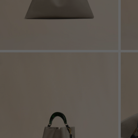
Denim
Shop By 
Shop By Look