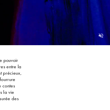
Unmu
e pouvoir
res entre la
t précieux,
fourrure
e contes
 la vie
esurée des