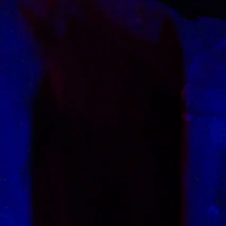
Denim
Shop By 
Shop By Look