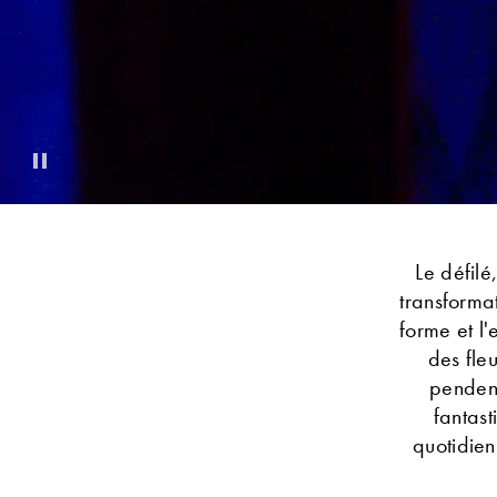
Pause
Le défil
transformat
forme et l
des fle
pendent
fantas
quotidien