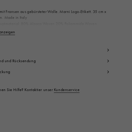
mit Fransen aus gebürsteter Wolle. Marni Logo-Etikett. 35 cm x
. Made in Italy
uptmaterial: 80% Alpaca Woven 20% Poliammide Woven
ktcode:
SCMC0059Y0UTW91800B99
anzeigen
Weniger anzeigen
nd und Rücksendung
ckung
en Sie Hilfe? Kontaktier unser
Kundenservice