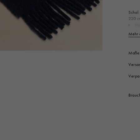
Look
Hüte
Stiefel
Schal 
Weitere Accessoires
220 cm
Ha
Produ
Mehr 
Maße
Versa
Verpa
Brauch