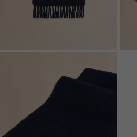
Denim
Shop By 
Shop By Look