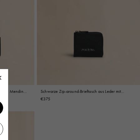
 Marni Mending
Schwarze Zip-around-Brieftasch aus Leder mit
Marni Mending Stickerei
€375