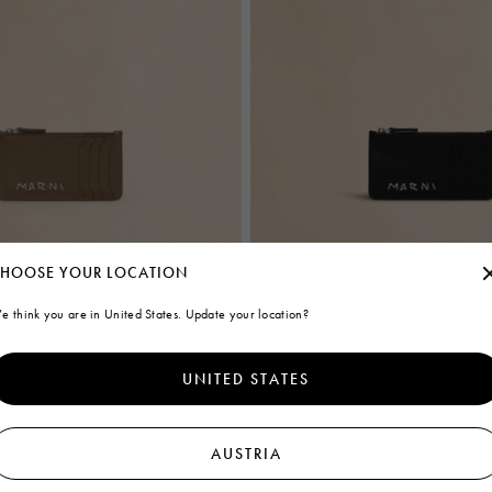
HOOSE YOUR LOCATION
e think you are in United States. Update your location?
raunem Leder mit Marni Mending
Schwarzes Kartenetui aus Leder mit
Stickerei
€350
UNITED STATES
AUSTRIA