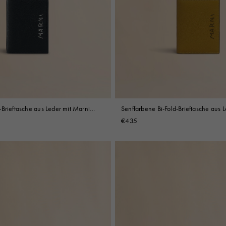
Brieftasche aus Leder mit Marni
Senffarbene Bi-Fold-Brieftasche aus 
i
Mending-Stickerei
€435