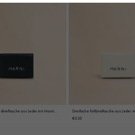
-Brieftasche aus Leder mit Marni
Dreifache Faltbrieftasche aus Leder m
i
Mending in Elfenbeinfarben
€535