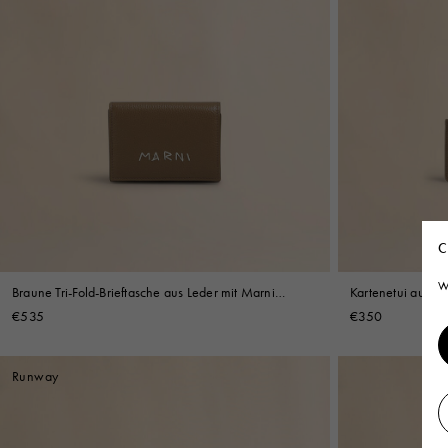
C
W
Braune Tri-Fold-Brieftasche aus Leder mit Marni
Kartenetui aus b
Mending Stickerei
Stickerei
€535
€350
Runway