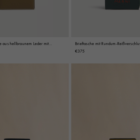
Weitere Accessoires
he aus hellbraunem Leder mit
Brieftasche mit Rundum-Reißverschlu
dunkelgrünem Leder mit Marni Mendi
€375