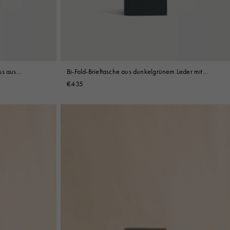
ss aus
Bi-Fold-Brieftasche aus dunkelgrünem Leder mit
ng-Stickerei
Marni Mending-Stickerei
€435