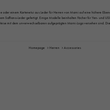
sche oder einem Kartenetui aus Leder für Herren von Marni auf eine höhere Eben
gem Saffiano-Leder gefertigt. Einige Modelle beinhalten Fächer für Yen- und U
ise mit dem unverwechselbaren aufgeprägten Marni-Logo versehen sind. Diese 
Homepage
Herren
Accessories