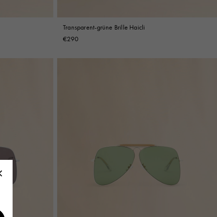
Transparent-grüne Brille Haicli
€290