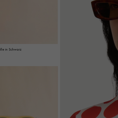
Look
Hüte
Stiefel
Weitere Accessoires
lle in Schwarz