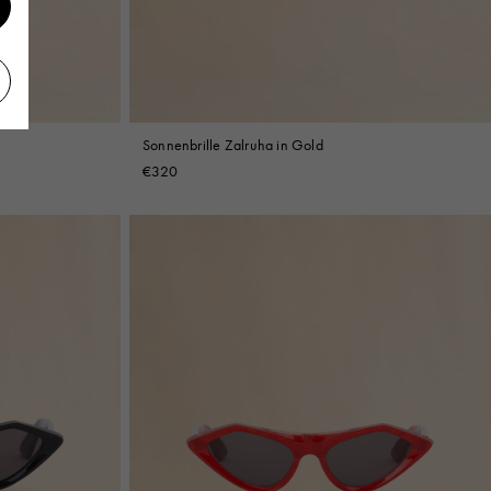
Sonnenbrille Zalruha in Gold
€320