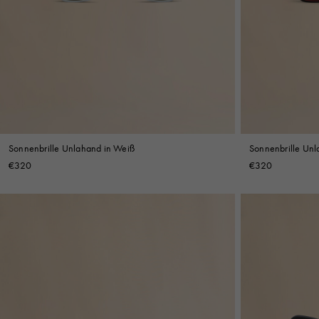
Sonnenbrille Unlahand in Weiß
Sonnenbrille Unl
€320
€320