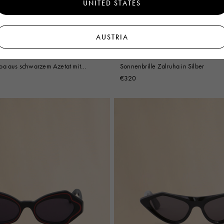
UNITED STATES
AUSTRIA
oa aus schwarzem Azetat mit
Sonnenbrille Zalruha in Silber
€320