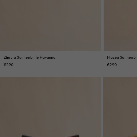
Denim
Shop By 
Shop By Look
Zimura Sonnenbrille Havanna
Nozea Sonnenbri
€290
€290