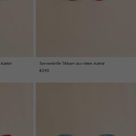
 Azetat
Sonnenbrille Tikbarri aus rotem Azetat
€290