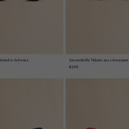
ahand in Schwarz
Sonnenbrille Tikbarri aus schwarzem
€290