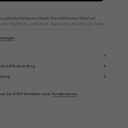
Ab den verfügbar
aus palladiumfarbenem Metall. Gänseblümchen-Detail mit
ierter Oberfläche und farblich abgesetztem Kristall in der Mitte.
llbares Design. Eingraviertes Marni-Logo. Made in Italy
rper: 100% Messing
anzeigen
Weniger anzeigen
wendung: 100% Kristall
ktcode:
ANMV0151A0P6528HB686
nd und Rücksendung
ckung
en Sie Hilfe? Kontaktier unser
Kundenservice