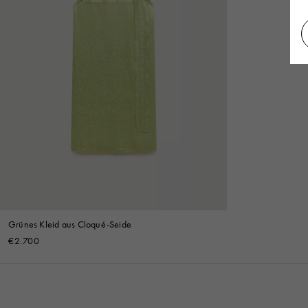
Grünes Kleid aus Cloqué-Seide
€2.700