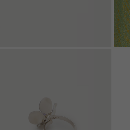
Denim
Shop By 
Shop By Look