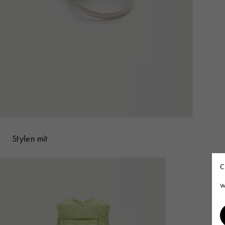
Stylen mit
C
W