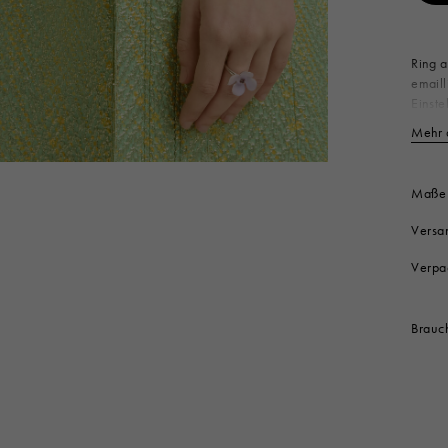
Look
Hüte
Stiefel
Weitere Accessoires
Ring 
emaill
Einste
Ko
Mehr 
An
Produ
Maße
Versa
Verpa
Brauch