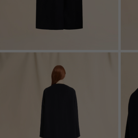
Denim
Shop By 
Shop By Look