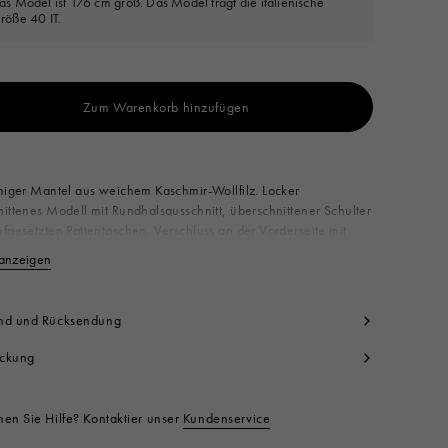
as Model ist 176 cm groß. Das Model trägt die italienische
röße 40 IT.
Zum Warenkorb hinzufügen
Ab den verfügbar
higer Mantel aus weichem Kaschmir-Wollfilz. Locker
ittenes Modell mit Rundhalsausschnitt, überschnittener Schulter
fgesetzten Pattentaschen. Verschluss an der Vorderseite mit
kten Knöpfen. Mit einer handgefertigten farblich abgestimmten
anzeigen
Weniger anzeigen
Symbol-Stickerei auf der Schulter. Made in Italy
0% WVW 10% WSW
ktcode:
SPMA0024KSUTWA2100N99
nd und Rücksendung
ckung
en Sie Hilfe? Kontaktier unser
Kundenservice