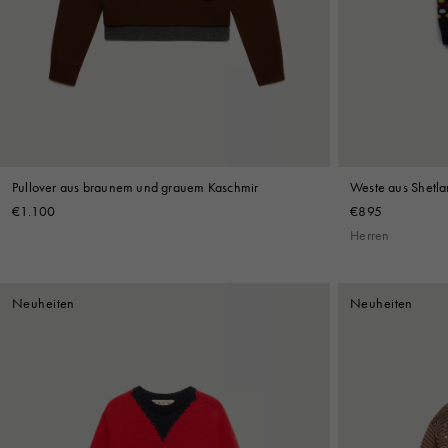
Denim
Shop By 
Shop By Look
Pullover aus braunem und grauem Kaschmir
Weste aus Shetla
Jacquardmuster
€1.100
€895
Herren
Neuheiten
Neuheiten