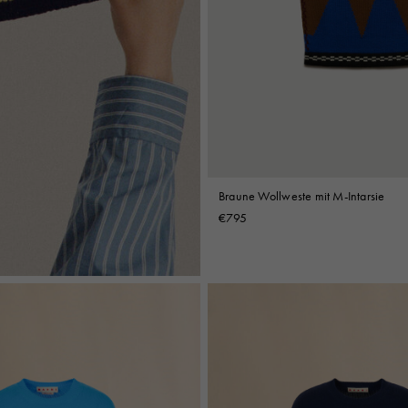
Braune Wollweste mit M-Intarsie
€795