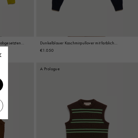
 abgesetzten
Dunkelblauer Kaschmirpullover mit farblich
abgesetzten Bündchen
€1.050
A Prologue