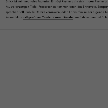
Strick ist kein neutrales Material. Er trägt Rhythmus in sich — den Rhyth
Muster erzeugen Tiefe, Proportionen kommentieren das Erwartete. Entspan
sprechen soll. Subtile Details verankern jeden Entwurf in seiner eigenen Le
Auswahl an
zeitgemäßen Garderobenschlüsseln
, wo Strickwaren auf Schlü