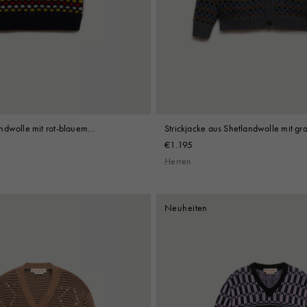
Look
Hüte
Stiefel
Weitere Accessoires
ndwolle mit rot-blauem
Strickjacke aus Shetlandwolle mit g
blauem Jacquardmuster
€1.195
Herren
Neuheiten