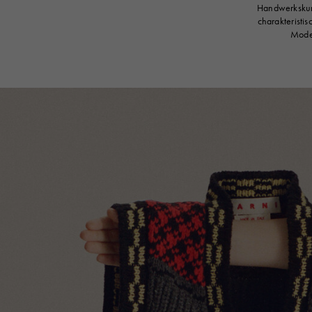
Handwerkskuns
charakteristi
Model